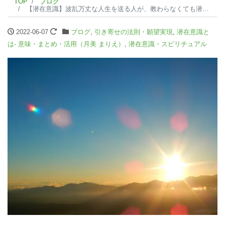
TOP
ブログ
【潜在意識】波乱万丈な人生を送る人が、教わらなくても潜在意識に目覚めるワケ
2022-06-07
ブログ
,
引き寄せの法則・願望実現
,
潜在意識と
は- 意味・まとめ・活用（月美 まりえ）
,
潜在意識・スピリチュアル