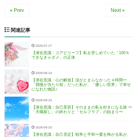
« Prev
Next »
関連記事
2026-07-17
【潜在意識：コアビリーフ】私を苦しめていた「100％
できなきゃダメ」の正体
2026-06-14
【潜在意識：心の解放】涙がとまらなかった４時間ー
「我慢が当たり前」だった私が、「優しい世界」で幸せ
になれた物語♪
2026-05-10
【潜在意識：自己受容】そのままの私を好きになる旅 〜
「天職探し」の終わりと「セルフラブ」の始まり〜
2026-04-10
【潜在意識：自己否定】戦争と平和〜愛を怖がる私が、