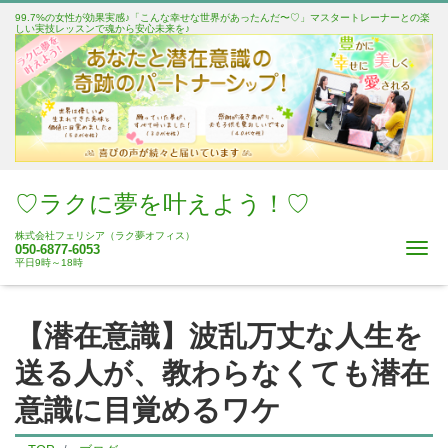
99.7%の女性が効果実感♪「こんな幸せな世界があったんだ〜♡」マスタートレーナーとの楽
しい実技レッスンで魂から安心未来を♪
♡ラクに夢を叶えよう！♡
株式会社フェリシア（ラク夢オフィス）
Me
050-6877-6053
平日9時～18時
【潜在意識】波乱万丈な人生を
送る人が、教わらなくても潜在
意識に目覚めるワケ