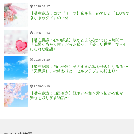
2026-07-17
【潜在意識：コアビリーフ】私を苦しめていた「100％で
きなきゃダメ」の正体
2026-06-14
【潜在意識：心の解放】涙がとまらなかった４時間ー
「我慢が当たり前」だった私が、「優しい世界」で幸せ
になれた物語♪
2026-05-10
【潜在意識：自己受容】そのままの私を好きになる旅 〜
「天職探し」の終わりと「セルフラブ」の始まり〜
2026-04-10
【潜在意識：自己否定】戦争と平和〜愛を怖がる私が、
安心を取り戻す物語〜