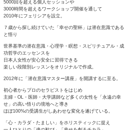
5000回を超える個人セッションや
3000時間を超えるワークショップ開催を通して
2010年にフェリシアを設立。
７歳から探し続けていた「幸せの聖杯」は潜在意識である
と悟り
世界基準の潜在意識・心理学・瞑想・スピリチュアル・成
功哲学のエッセンスを
日本人女性が安心安全に習得できる
楽しい段階別レッスンをオリジナルで作成。
2012年に「潜在意識マスター講座」を開講するに至る。
初心者からプロのセラピストをはじめ
主婦・OL・医師・大学講師など多くの女性を「永遠の幸
せ」の高い悟りの境地へと導き
ほぼ100%の受講生がしあわせな変化を遂げている。
「心・カラダ・たましい」をホリスティックに捉え
一人ひとりの「魂の歓び」「幸せを創るチカラ」