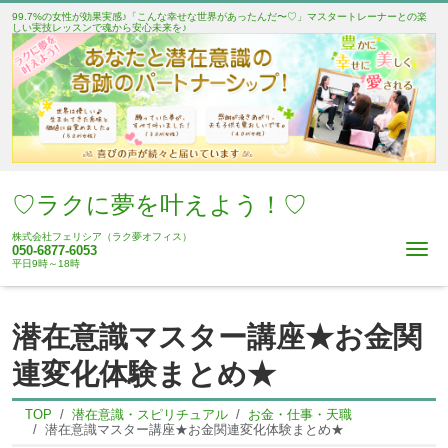
99.7%の女性が効果実感♪「こんな幸せな世界があったんだ〜♡」マスタートレーナーとの楽
しい実技レッスンで魂から安心未来を♪
♡ラクに夢を叶えよう！♡
株式会社フェリシア（ラク夢オフィス）
Me
050-6877-6053
平日9時～18時
潜在意識マスター講座★お金関
連変化体験まとめ★
TOP
潜在意識・スピリチュアル
お金・仕事・天職
潜在意識マスター講座★お金関連変化体験まとめ★