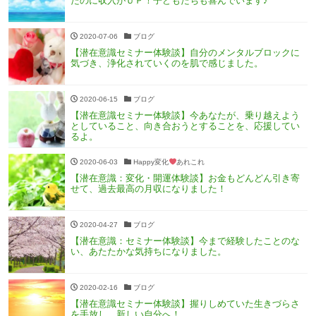
たのに収入がＵＰ！子どもたちも喜んでいます♪
2020-07-06
ブログ
【潜在意識セミナー体験談】自分のメンタルブロックに
気づき、浄化されていくのを肌で感じました。
2020-06-15
ブログ
【潜在意識セミナー体験談】今あなたが、乗り越えよう
としていること、向き合おうとすることを、応援してい
るよ。
2020-06-03
Happy変化
あれこれ
【潜在意識：変化・開運体験談】お金もどんどん引き寄
せて、過去最高の月収になりました！
2020-04-27
ブログ
【潜在意識：セミナー体験談】今まで経験したことのな
い、あたたかな気持ちになりました。
2020-02-16
ブログ
【潜在意識セミナー体験談】握りしめていた生きづらさ
を手放し、新しい自分へ！