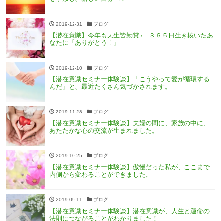
2019-12-31
ブログ
【潜在意識】今年も人生皆勤賞♪ ３６５日生き抜いたあ
なたに「ありがとう！」
2019-12-10
ブログ
【潜在意識セミナー体験談】「こうやって愛が循環する
んだ」と、最近たくさん気づかされます。
2019-11-28
ブログ
【潜在意識セミナー体験談】夫婦の間に、家族の中に、
あたたかな心の交流が生まれました。
2019-10-25
ブログ
【潜在意識セミナー体験談】傲慢だった私が、ここまで
内側から変わることができました。
2019-09-11
ブログ
【潜在意識セミナー体験談】潜在意識が、人生と運命の
法則につながることがわかりました！