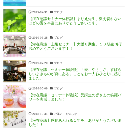
2019-07-31
ブログ
【潜在意識セミナー体験談】まりえ先生、数え切れない
ほどの愛を本当にありがとうございます。
2019-07-28
ブログ
【潜在意識：上級セミナー】大阪６期生、１０期生 修了
おめでとうございます！！
2019-07-20
ブログ
【潜在意識：セミナー体験談】「愛、やさしさ、すばら
しいよきものが魂にある」ことをお一人おひとりに感じ
ました。
2019-06-09
ブログ
【潜在意識：セミナー体験談】受講生の皆さまの笑顔パ
ワーを実感しました！
2018-12-31
ご案内・お知らせ
【潜在意識】感動あふれる１年を、ありがとうございま
した！！