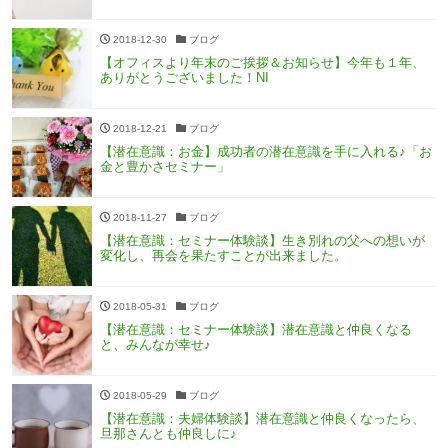
2018-12-30
ブログ
【オフィスより年末のご挨拶＆お知らせ】今年も１年、
ありがとうございました！NI
2018-12-21
ブログ
【潜在意識：お金】成功者の潜在意識を手に入れる♪「お
金と豊かさセミナー」
2018-11-27
ブログ
【潜在意識：セミナー体験談】生き別れの父への想いが
変化し、再会を果たすことが出来ました。
2018-05-31
ブログ
【潜在意識：セミナー体験談】潜在意識と仲良くなる
と、みんなが幸せ♪
2018-05-29
ブログ
【潜在意識：夫婦体験談】潜在意識と仲良くなったら、
旦那さんとも仲良しに♪