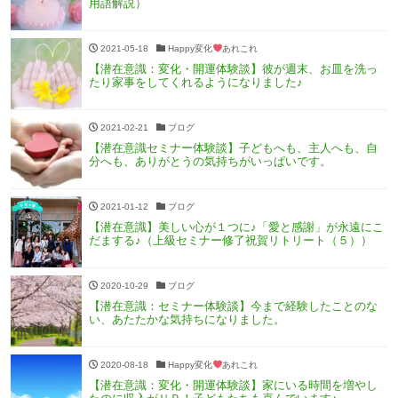
用語解説）
2021-05-18
Happy変化
あれこれ
【潜在意識：変化・開運体験談】彼が週末、お皿を洗っ
たり家事をしてくれるようになりました♪
2021-02-21
ブログ
【潜在意識セミナー体験談】子どもへも、主人へも、自
分へも、ありがとうの気持ちがいっぱいです。
2021-01-12
ブログ
【潜在意識】美しい心が１つに♪「愛と感謝」が永遠にこ
だまする♪（上級セミナー修了祝賀リトリート（５））
2020-10-29
ブログ
【潜在意識：セミナー体験談】今まで経験したことのな
い、あたたかな気持ちになりました。
2020-08-18
Happy変化
あれこれ
【潜在意識：変化・開運体験談】家にいる時間を増やし