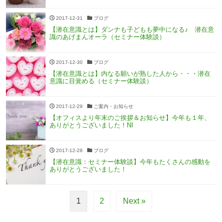
2017-12-31
ブログ
【潜在意識とは】ダンナも子どもも夢中になる♪ 潜在意
識のあげまんオーラ（セミナー体験談）
2017-12-30
ブログ
【潜在意識とは】内なる願いが熟した人から・・・潜在
意識に目覚める（セミナー体験談）
2017-12-29
ご案内・お知らせ
【オフィスより年末のご挨拶＆お知らせ】今年も１年、
ありがとうございました！NI
2017-12-28
ブログ
【潜在意識：セミナー体験談】今年もたくさんの感動を
ありがとうございました！
1
2
Next »