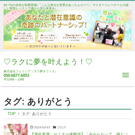
99.7%の女性が効果実感♪「こんな幸せな世界があったんだ〜♡」マスタートレーナーとの楽
しい実技レッスンで魂から安心未来を♪
♡ラクに夢を叶えよう！♡
株式会社フェリシア（ラク夢オフィス）
Me
050-6877-6053
平日9時～18時
タグ:
ありがとう
TOP
タグ:
ありがとう
2024-03-07
ブログ
【潜在意識：セミナー体験談】「今からだって、彼とソ