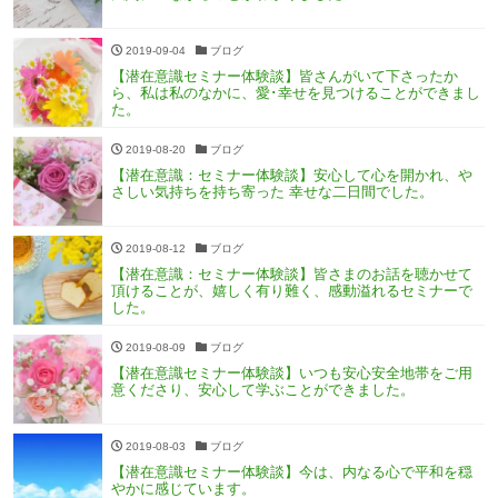
2019-09-04
ブログ
【潜在意識セミナー体験談】皆さんがいて下さったか
ら、私は私のなかに、愛･幸せを見つけることができまし
た。
2019-08-20
ブログ
【潜在意識：セミナー体験談】安心して心を開かれ、や
さしい気持ちを持ち寄った 幸せな二日間でした。
2019-08-12
ブログ
【潜在意識：セミナー体験談】皆さまのお話を聴かせて
頂けることが、嬉しく有り難く、感動溢れるセミナーで
した。
2019-08-09
ブログ
【潜在意識セミナー体験談】いつも安心安全地帯をご用
意くださり、安心して学ぶことができました。
2019-08-03
ブログ
【潜在意識セミナー体験談】今は、内なる心で平和を穏
やかに感じています。