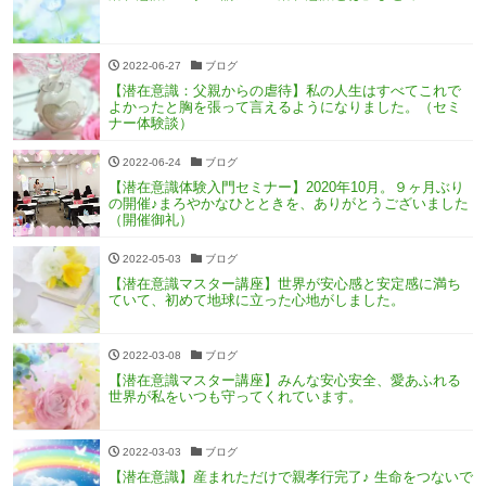
2022-06-27
ブログ
【潜在意識：父親からの虐待】私の人生はすべてこれで
よかったと胸を張って言えるようになりました。（セミ
ナー体験談）
2022-06-24
ブログ
【潜在意識体験入門セミナー】2020年10月。９ヶ月ぶり
の開催♪まろやかなひとときを、ありがとうございました
（開催御礼）
2022-05-03
ブログ
【潜在意識マスター講座】世界が安心感と安定感に満ち
ていて、初めて地球に立った心地がしました。
2022-03-08
ブログ
【潜在意識マスター講座】みんな安心安全、愛あふれる
世界が私をいつも守ってくれています。
2022-03-03
ブログ
【潜在意識】産まれただけで親孝行完了♪ 生命をつないで