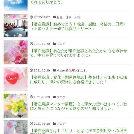
くれてありがとう。
2022-01-07
お金・仕事・天職
【潜在意識】おめでとう！感謝、感動、奇跡の二日間♪
（上級セミナー修了祝賀リトリート）
2021-12-30
ブログ
【潜在意識】あなたが潜在意識とあたたかい心を通わせ
て、幸せを育てていけますように♪
2021-06-29
Happy変化
あれこれ
【潜在意識：変化・開運体験談】夢を叶える１歩！転職
に成功し、海外の資格にも合格できました！
2021-05-29
ブログ
【潜在意識マスター講座】心に浮かぶ想いはすべて、歓
びと豊かさにつながる宝物なのだと知りました。
2021-05-25
ブログ
【潜在意識とは】「祈り」とは（潜在意識用語・心理学