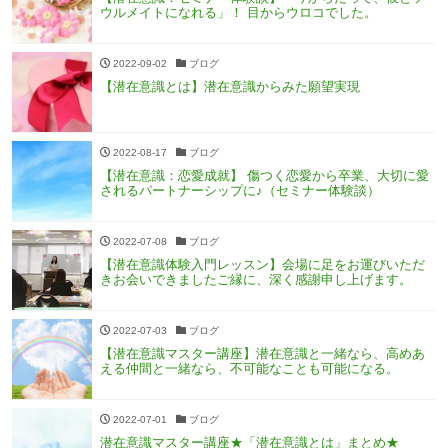
ウルメイトになれる」！ 目からウロコでした。
2022-09-02
ブログ
【潜在意識とは】潜在意識からみた願望実現
2022-08-17
ブログ
【潜在意識：恋愛成就】 傷つく恋愛から卒業、大切に愛
されるパートナーシップに♪（セミナー体験談）
2022-07-08
ブログ
【潜在意識体験入門レッスン】会場に足をお運びいただ
きお会いできましたご縁に、深く感謝申し上げます。
2022-07-03
ブログ
【潜在意識マスター講座】潜在意識と一緒なら、高めあ
える仲間と一緒なら、不可能なことも可能になる。
2022-07-01
ブログ
潜在意識マスター講座★「潜在意識とは」まとめ★