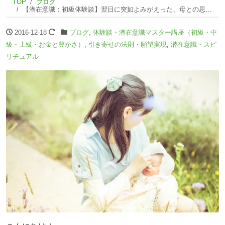
TOP
ブログ
【潜在意識：初級体験談】翌日に突如よみがえった、母との思い出。
2016-12-18
ブログ
,
体験談・潜在意識マスター講座（初級・中
級・上級・お金と豊かさ）
,
引き寄せの法則・願望実現
,
潜在意識・スピ
リチュアル