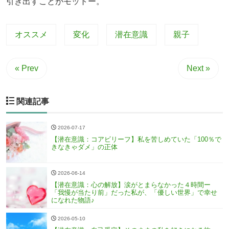
引き出すことがモットー。
オススメ
変化
潜在意識
親子
« Prev
Next »
関連記事
2026-07-17
【潜在意識：コアビリーフ】私を苦しめていた「100％で
きなきゃダメ」の正体
2026-06-14
【潜在意識：心の解放】涙がとまらなかった４時間ー
「我慢が当たり前」だった私が、「優しい世界」で幸せ
になれた物語♪
2026-05-10