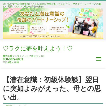
99.7%の女性が効果実感♪「こんな幸せな世界があったんだ〜♡」マスタートレーナーとの楽
しい実技レッスンで魂から安心未来を♪
♡ラクに夢を叶えよう！♡
株式会社フェリシア（ラク夢オフィス）
Me
050-6877-6053
平日9時～18時
【潜在意識：初級体験談】翌日
に突如よみがえった、母との思
い出。