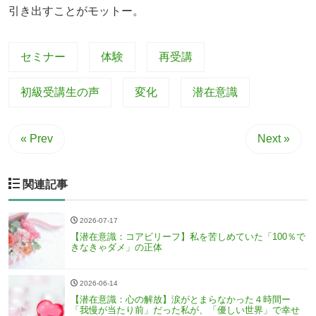
引き出すことがモットー。
セミナー
体験
再受講
初級受講生の声
変化
潜在意識
« Prev
Next »
関連記事
2026-07-17
【潜在意識：コアビリーフ】私を苦しめていた「100％で
きなきゃダメ」の正体
2026-06-14
【潜在意識：心の解放】涙がとまらなかった４時間ー
「我慢が当たり前」だった私が、「優しい世界」で幸せ