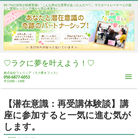
99.7%の女性が効果実感♪「こんな幸せな世界があったんだ〜♡」マスタートレーナーとの楽
しい実技レッスンで魂から安心未来を♪
♡ラクに夢を叶えよう！♡
株式会社フェリシア（ラク夢オフィス）
Me
050-6877-6053
平日9時～18時
【潜在意識：再受講体験談】講
座に参加すると一気に進む気が
します。