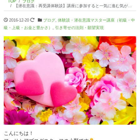
TOP
ブログ
【潜在意識：再受講体験談】講座に参加すると一気に進む気がします。
2016-12-20
ブログ
,
体験談・潜在意識マスター講座（初級・中
級・上級・お金と豊かさ）
,
引き寄せの法則・願望実現
こんにちは！