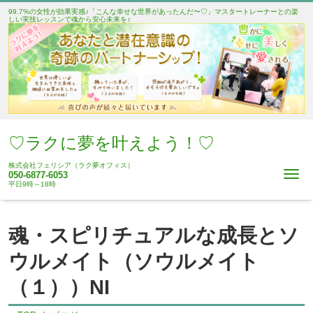
99.7%の女性が効果実感♪「こんな幸せな世界があったんだ〜♡」マスタートレーナーとの楽
しい実技レッスンで魂から安心未来を♪
♡ラクに夢を叶えよう！♡
株式会社フェリシア（ラク夢オフィス）
Me
050-6877-6053
平日9時～18時
魂・スピリチュアルな成長とソ
ウルメイト（ソウルメイト
（１））NI