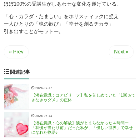
ほぼ100%の受講生がしあわせな変化を遂げている。
「心・カラダ・たましい」をホリスティックに捉え
一人ひとりの「魂の歓び」「幸せを創るチカラ」
引き出すことがモットー。
« Prev
Next »
関連記事
2026-07-17
【潜在意識：コアビリーフ】私を苦しめていた「100％で
きなきゃダメ」の正体
2026-06-14
【潜在意識：心の解放】涙がとまらなかった４時間ー
「我慢が当たり前」だった私が、「優しい世界」で幸せ
になれた物語♪