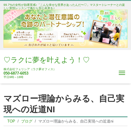
99.7%の女性が効果実感♪「こんな幸せな世界があったんだ〜♡」マスタートレーナーとの楽
しい実技レッスンで魂から安心未来を♪
♡ラクに夢を叶えよう！♡
株式会社フェリシア（ラク夢オフィス）
Me
050-6877-6053
平日9時～18時
マズロー理論からみる、自己実
現への近道NI
TOP
ブログ
マズロー理論からみる、自己実現への近道ni