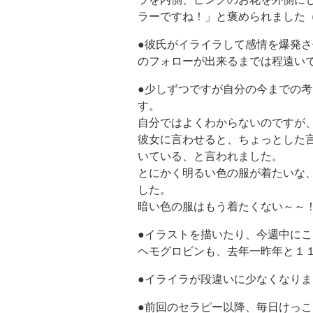
ラーですね！」と褒められました
●彼氏がイライラして感情を爆発
のフォローが出来るまでは程遠い
●少しずつですが自分の今までの
す。
自分ではよくわからないのですが
彼女に言わせると、ちょっとした
いている、と言われました。
とにかく明るい色の服が着たいな
した。
暗い色の服はもう着たくない～～
●イラストを描いたり、今週中に
ヘモグロビンも、去年一昨年と１
●イライラが段違いに少なくなりま
●前回のセラピー以降、毎日けっ