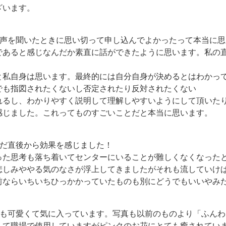
ざいます。
。声を聞いたときに思い切って申し込んでよかったって本当に思
であると感じなんだか素直に話ができたように思います。私の
と私自身は思います。最終的には自分自身が決めるとはわかっ
でも指図されたくないし否定されたり反対されたくない
れるし、わかりやすく説明して理解しやすいようにして頂いた
感じました。これってものすごいことだと本当に思います。
。
んだ直後から効果を感じました！
った思考も落ち着いてセンターにいることが難しくなくなった
悲しみややる気のなさが浮上してきましたがそれも流していけ
前ならいちいちひっかかっていたものも別にどうでもいいやみ
。
ても可愛くて気に入っています。写真も以前のものより「ふんわ
して職場で使用していますがピンクのお花にとても癒されてい