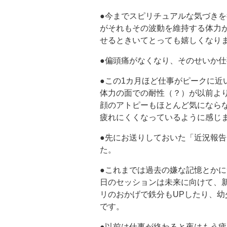
●今までスピリチュアルな気づき
がそれもその波動を維持する体力
せるときいてとっても嬉しくなり
●偏頭痛がなくなり、そのせいか
●この1カ月ほど仕事がピークに近
体力の面での耐性（？）が以前よ
顔のアトピーもほとんど気になら
疲れにくくなっているように感じ
●先にお送りしておいた「近況報
た。
●これまでは過去の嫌な記憶とか
日のセッションは未来に向けて、
リのおかげで鉄分もUPしたり、
です。
●以前は仕事が終わると夜はもう