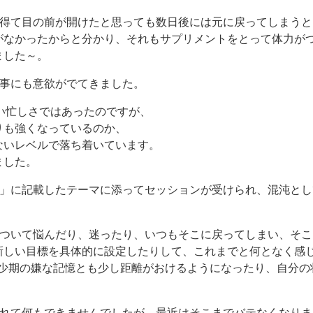
を得て目の前が開けたと思っても数日後には元に戻ってしまう
がなかったからと分かり、それもサプリメントをとって体力が
ました～。
仕事にも意欲がでてきました。
い忙しさではあったのですが、
りも強くなっているのか、
ないレベルで落ち着いています。
ました。
告」に記載したテーマに添ってセッションが受けられ、混沌と
について悩んだり、迷ったり、いつもそこに戻ってしまい、そ
新しい目標を具体的に設定したりして、これまでと何となく感
幼少期の嫌な記憶とも少し距離がおけるようになったり、自分の
疲れて何もできませんでしたが、最近はそこまでバテなくなりま