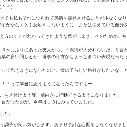
（＾＾）
させても私もそれにつられて感情を爆発させることが少なくな
ですが少なくとも反応をしないように、または怯えている自分
考え方のくせがわかってきたような気がします。そのためか、
、３ヶ月ぶりにあった友人から、「表情が大分和らいだ」と言
言葉の言い回しとか、返事の仕方がちょっときつい表現だった
、って思うようになったのと、女の子らしい格好がしたいな、
！！！って本当に思うようになったんですよー
ここを片付けよう等、前向きに行動できるようになりました。
１台だったのが、今年は１３にのっていました。
した。
こう調子が良い気がします。あまり余計な心配をしなくなりまし