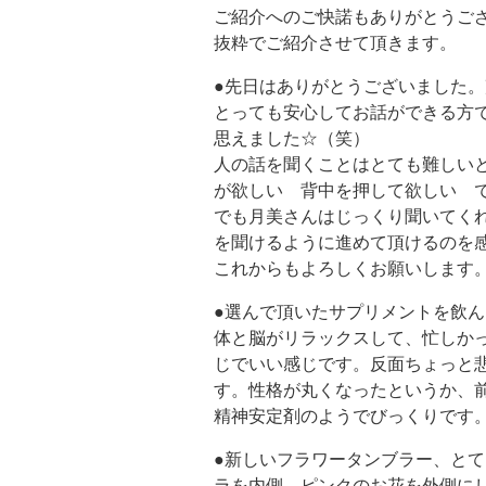
ご紹介へのご快諾もありがとうご
抜粋でご紹介させて頂きます。
●先日はありがとうございました
とっても安心してお話ができる方
思えました☆（笑）
人の話を聞くことはとても難しい
が欲しい 背中を押して欲しい 
でも月美さんはじっくり聞いてく
を聞けるように進めて頂けるのを
これからもよろしくお願いします
●選んで頂いたサプリメントを飲
体と脳がリラックスして、忙しか
じでいい感じです。反面ちょっと
す。性格が丸くなったというか、
精神安定剤のようでびっくりです
●新しいフラワータンブラー、と
ラを内側、ピンクのお花を外側に