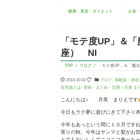
健康・美容・ダイエット
お金
「モテ度UP」＆
座） NI
TOP
ブログ
「モテ度UP」＆「魔
2014-10-02
ブログ
,
体験談・潜在
在意識とは- 意味・まとめ・活用（月美 ま
こんにちは♪ 月美 まりえです
今日もラク夢に遊びにきて下さり
今年もあっという間に１０月です
実りの秋、今年はサンマと梨がお気
とてもおいしくてニコニコ食べち