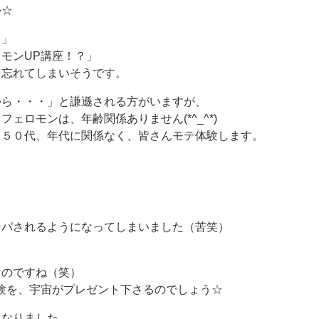
か☆
？」
モンUP講座！？」
を忘れてしまいそうです。
から・・・」と謙遜される方がいますが、
ェロモンは、年齢関係ありません(*^_^*)
・５０代、年代に関係なく、皆さんモテ体験します。
、
ンパされるようになってしまいました（苦笑）
、
ものですね（笑）
験を、宇宙がプレゼント下さるのでしょう☆
くなりました。