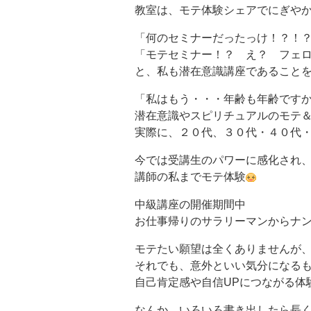
教室は、モテ体験シェアでにぎや
「何のセミナーだったっけ！？！
「モテセミナー！？ え？ フェロ
と、私も潜在意識講座であること
「私はもう・・・年齢も年齢です
潜在意識やスピリチュアルのモテ＆フ
実際に、２０代、３０代・４０代
今では受講生のパワーに感化され
講師の私までモテ体験
中級講座の開催期間中
お仕事帰りのサラリーマンからナ
モテたい願望は全くありませんが
それでも、意外といい気分になる
自己肯定感や自信UPにつながる体
なんか、いろいろ書き出したら長