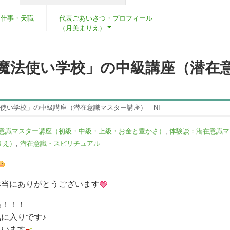
・仕事・天職
代表ごあいさつ・プロフィール
（月美まりえ）
「魔法使い学校」の中級講座（潜在
法使い学校」の中級講座（潜在意識マスター講座） NI
意識マスター講座（初級・中級・上級・お金と豊かさ）
,
体験談：潜在意識マ
りえ）
,
潜在意識・スピリチュアル
本当にありがとうございます
ね！！！
に入りです♪
ゃいます