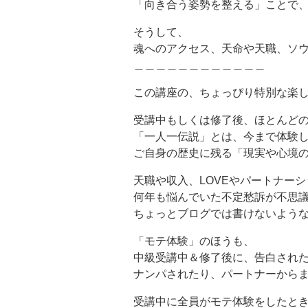
「向き合う姿勢を整える」ことで
そうして、
魂へのアクセス、天命や天職、ソ
＿＿＿＿＿＿＿＿＿＿＿＿
この講座の、ちょっぴり特別な楽し
受講中もしくは修了後、ほとんど
「一人一伝説」とは、今まで体験
ご自身の歴史に残る「現実や心境
天職や収入、LOVEやパートナー
何年も悩んでいた不定愁訴が不思
ちょっとブログでは書けないよう
「モテ体験」のほうも、
中級受講中＆修了後に、告白され
ナンパされたり、パートナーからま
受講中に全員がモテ体験をしたと