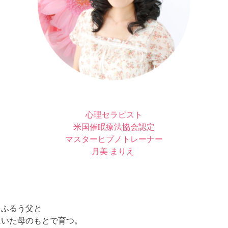
心理セラピスト
米国催眠療法協会認定
マスターヒプノトレーナー
月美 まりえ
をふるう父と
にいた母のもとで育つ。