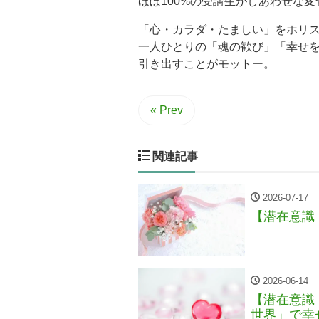
ほぼ100%の受講生がしあわせな
「心・カラダ・たましい」をホリ
一人ひとりの「魂の歓び」「幸せ
引き出すことがモットー。
« Prev
関連記事
2026-07-17
【潜在意識
2026-06-14
【潜在意識
世界」で幸