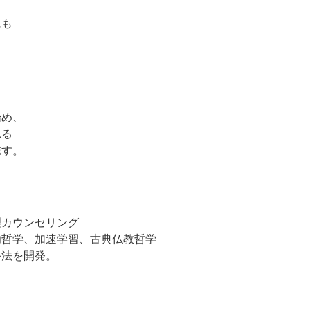
にも
。
始め、
れる
志す。
理カウンセリング
功哲学、加速学習、古典仏教哲学
手法を開発。