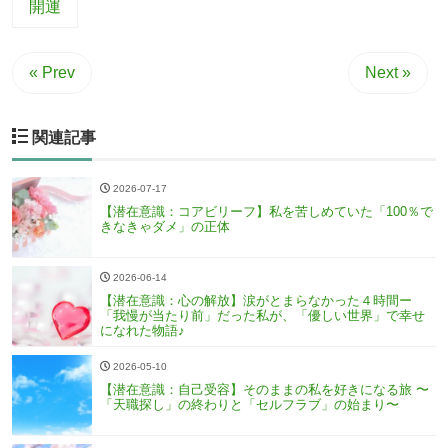
開運
« Prev
Next »
関連記事
2026-07-17
【潜在意識：コアビリーフ】私を苦しめていた「100％で
きなきゃダメ」の正体
2026-06-14
【潜在意識：心の解放】涙がとまらなかった４時間ー
「我慢が当たり前」だった私が、「優しい世界」で幸せ
になれた物語♪
2026-05-10
【潜在意識：自己受容】そのままの私を好きになる旅 〜
「天職探し」の終わりと「セルフラブ」の始まり〜