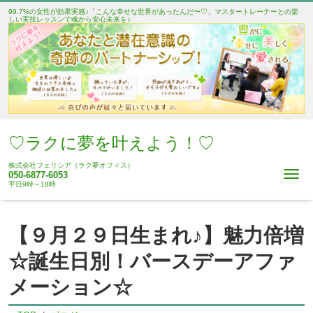
99.7%の女性が効果実感♪「こんな幸せな世界があったんだ〜♡」マスタートレーナーとの楽
しい実技レッスンで魂から安心未来を♪
♡ラクに夢を叶えよう！♡
株式会社フェリシア（ラク夢オフィス）
Me
050-6877-6053
平日9時～18時
【９月２９日生まれ♪】魅力倍増
☆誕生日別！バースデーアファ
メーション☆