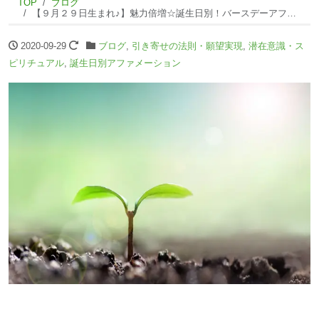
TOP
ブログ
【９月２９日生まれ♪】魅力倍増☆誕生日別！バースデーアファメーション☆
2020-09-29
ブログ
,
引き寄せの法則・願望実現
,
潜在意識・ス
ピリチュアル
,
誕生日別アファメーション