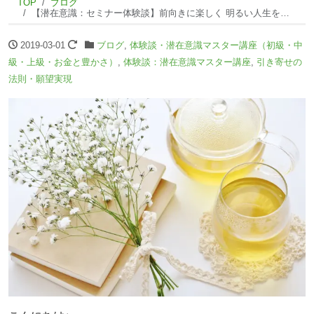
TOP
ブログ
【潜在意識：セミナー体験談】前向きに楽しく 明るい人生を送ろうと思えました。
2019-03-01
ブログ
,
体験談・潜在意識マスター講座（初級・中
級・上級・お金と豊かさ）
,
体験談：潜在意識マスター講座
,
引き寄せの
法則・願望実現