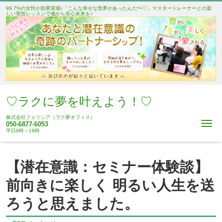
99.7%の女性が効果実感♪「こんな幸せな世界があったんだ〜♡」マスタートレーナーとの楽
しい実技レッスンで魂から安心未来を♪
♡ラクに夢を叶えよう！♡
株式会社フェリシア（ラク夢オフィス）
Me
050-6877-6053
平日9時～18時
【潜在意識：セミナー体験談】
前向きに楽しく 明るい人生を送
ろうと思えました。