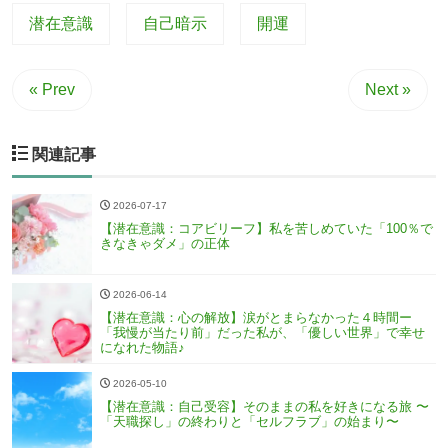
潜在意識
自己暗示
開運
« Prev
Next »
関連記事
2026-07-17
【潜在意識：コアビリーフ】私を苦しめていた「100％で
きなきゃダメ」の正体
2026-06-14
【潜在意識：心の解放】涙がとまらなかった４時間ー
「我慢が当たり前」だった私が、「優しい世界」で幸せ
になれた物語♪
2026-05-10
【潜在意識：自己受容】そのままの私を好きになる旅 〜
「天職探し」の終わりと「セルフラブ」の始まり〜