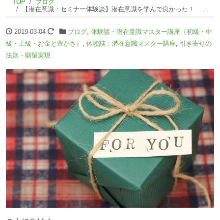
TOP
ブログ
【潜在意識：セミナー体験談】潜在意識を学んで良かった！ 最高の自己投資でした！
2019-03-04
ブログ
,
体験談・潜在意識マスター講座（初級・中
級・上級・お金と豊かさ）
,
体験談：潜在意識マスター講座
,
引き寄せの
法則・願望実現