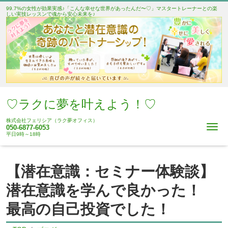
99.7%の女性が効果実感♪「こんな幸せな世界があったんだ〜♡」マスタートレーナーとの楽
しい実技レッスンで魂から安心未来を♪
♡ラクに夢を叶えよう！♡
株式会社フェリシア（ラク夢オフィス）
Me
050-6877-6053
平日9時～18時
【潜在意識：セミナー体験談】
潜在意識を学んで良かった！
最高の自己投資でした！