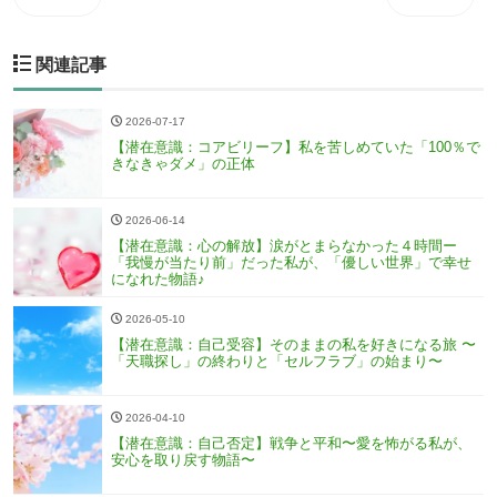
関連記事
2026-07-17
【潜在意識：コアビリーフ】私を苦しめていた「100％で
きなきゃダメ」の正体
2026-06-14
【潜在意識：心の解放】涙がとまらなかった４時間ー
「我慢が当たり前」だった私が、「優しい世界」で幸せ
になれた物語♪
2026-05-10
【潜在意識：自己受容】そのままの私を好きになる旅 〜
「天職探し」の終わりと「セルフラブ」の始まり〜
2026-04-10
【潜在意識：自己否定】戦争と平和〜愛を怖がる私が、
安心を取り戻す物語〜