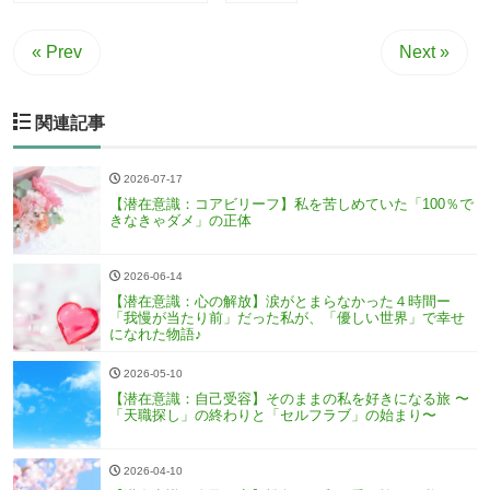
« Prev
Next »
関連記事
2026-07-17
【潜在意識：コアビリーフ】私を苦しめていた「100％で
きなきゃダメ」の正体
2026-06-14
【潜在意識：心の解放】涙がとまらなかった４時間ー
「我慢が当たり前」だった私が、「優しい世界」で幸せ
になれた物語♪
2026-05-10
【潜在意識：自己受容】そのままの私を好きになる旅 〜
「天職探し」の終わりと「セルフラブ」の始まり〜
2026-04-10