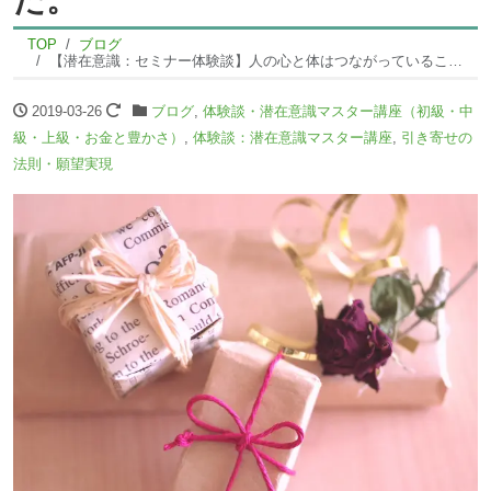
TOP
ブログ
【潜在意識：セミナー体験談】人の心と体はつながっていることを実際目で見て感動しました。
2019-03-26
ブログ
,
体験談・潜在意識マスター講座（初級・中
級・上級・お金と豊かさ）
,
体験談：潜在意識マスター講座
,
引き寄せの
法則・願望実現