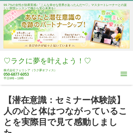
99.7%の女性が効果実感♪「こんな幸せな世界があったんだ〜♡」マスタートレーナーとの楽
しい実技レッスンで魂から安心未来を♪
♡ラクに夢を叶えよう！♡
株式会社フェリシア（ラク夢オフィス）
Me
050-6877-6053
平日9時～18時
【潜在意識：セミナー体験談】
人の心と体はつながっているこ
とを実際目で見て感動しまし
た。