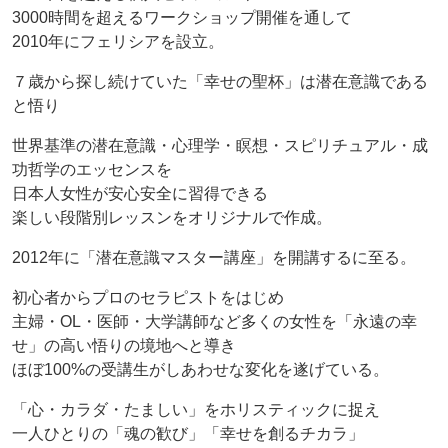
3000時間を超えるワークショップ開催を通して
2010年にフェリシアを設立。
７歳から探し続けていた「幸せの聖杯」は潜在意識である
と悟り
世界基準の潜在意識・心理学・瞑想・スピリチュアル・成
功哲学のエッセンスを
日本人女性が安心安全に習得できる
楽しい段階別レッスンをオリジナルで作成。
2012年に「潜在意識マスター講座」を開講するに至る。
初心者からプロのセラピストをはじめ
主婦・OL・医師・大学講師など多くの女性を「永遠の幸
せ」の高い悟りの境地へと導き
ほぼ100%の受講生がしあわせな変化を遂げている。
「心・カラダ・たましい」をホリスティックに捉え
一人ひとりの「魂の歓び」「幸せを創るチカラ」