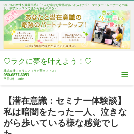
99.7%の女性が効果実感♪「こんな幸せな世界があったんだ〜♡」マスタートレーナーとの楽
しい実技レッスンで魂から安心未来を♪
♡ラクに夢を叶えよう！♡
株式会社フェリシア（ラク夢オフィス）
Me
050-6877-6053
平日9時～18時
【潜在意識：セミナー体験談】
私は暗闇をたった一人、泣きな
がら歩いている様な感覚でし
た。