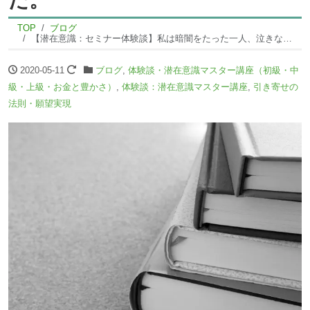
TOP
ブログ
【潜在意識：セミナー体験談】私は暗闇をたった一人、泣きながら歩いている様な感覚でした。
2020-05-11
ブログ
,
体験談・潜在意識マスター講座（初級・中
級・上級・お金と豊かさ）
,
体験談：潜在意識マスター講座
,
引き寄せの
法則・願望実現