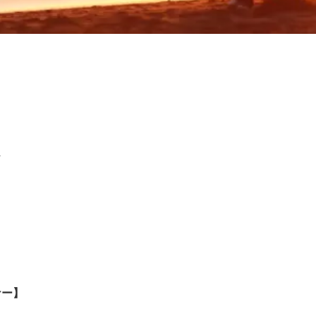
に
ナー】