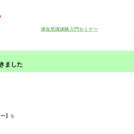
きました
て
ナー】
を