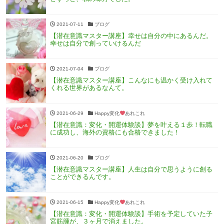
2021-07-11
ブログ
【潜在意識マスター講座】幸せは自分の中にあるんだ。
幸せは自分で創っていけるんだ
2021-07-04
ブログ
【潜在意識マスター講座】こんなにも温かく受け入れて
くれる世界があるなんて。
2021-06-29
Happy変化
あれこれ
【潜在意識：変化・開運体験談】夢を叶える１歩！転職
に成功し、海外の資格にも合格できました！
2021-06-20
ブログ
【潜在意識マスター講座】人生は自分で思うように創る
ことができるんです。
2021-06-15
Happy変化
あれこれ
【潜在意識：変化・開運体験談】手術を予定していた子
宮筋腫が、３ヶ月で消えました。