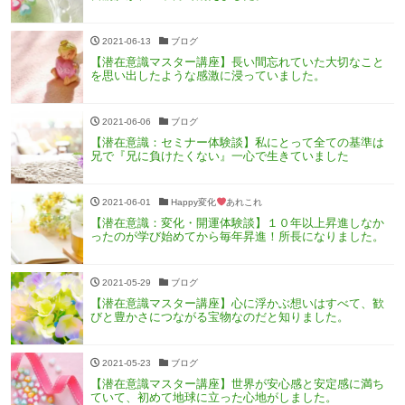
2021-06-13
ブログ
【潜在意識マスター講座】長い間忘れていた大切なこと
を思い出したような感激に浸っていました。
2021-06-06
ブログ
【潜在意識：セミナー体験談】私にとって全ての基準は
兄で『兄に負けたくない』一心で生きていました
2021-06-01
Happy変化
あれこれ
【潜在意識：変化・開運体験談】１０年以上昇進しなか
ったのが学び始めてから毎年昇進！所長になりました。
2021-05-29
ブログ
【潜在意識マスター講座】心に浮かぶ想いはすべて、歓
びと豊かさにつながる宝物なのだと知りました。
2021-05-23
ブログ
【潜在意識マスター講座】世界が安心感と安定感に満ち
ていて、初めて地球に立った心地がしました。