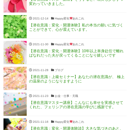
変わっていきました。
2021-12-14
Happy変化
あれこれ
【潜在意識：変化・開運体験】私の本当の願いに気づく
ことができて、心が震えています。
2021-11-30
Happy変化
あれこれ
【潜在意識：変化・開運体験】10年以上単身赴任で離れ
ばなれだった夫が戻ってくることになり嬉しいです
2021-11-28
ブログ
【潜在意識：上級セミナー】あなたの潜在意識が、 極上
の温泉のようになりますように
2021-11-23
お金・仕事・天職
【潜在意識マスター講座】こんなにも幸せを実感させて
くれた、フェリシアの潜在意識の学びに感謝です。
2021-11-16
Happy変化
あれこれ
【潜在意識：変化・開運体験談】大きな気づきのあと、