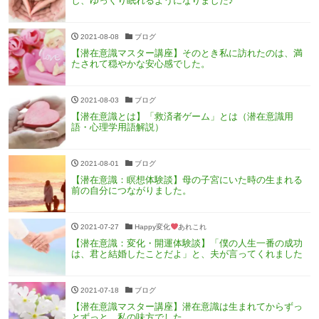
し、ゆっくり眠れるようになりました♪
2021-08-08
ブログ
【潜在意識マスター講座】そのとき私に訪れたのは、満
たされて穏やかな安心感でした。
2021-08-03
ブログ
【潜在意識とは】「救済者ゲーム」とは（潜在意識用
語・心理学用語解説）
2021-08-01
ブログ
【潜在意識：瞑想体験談】母の子宮にいた時の生まれる
前の自分につながりました。
2021-07-27
Happy変化
あれこれ
【潜在意識：変化・開運体験談】「僕の人生一番の成功
は、君と結婚したことだよ」と、夫が言ってくれました
2021-07-18
ブログ
【潜在意識マスター講座】潜在意識は生まれてからずっ
とずっと、私の味方でした。