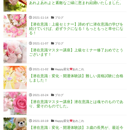
あれよあれよと素敵なご縁に恵まれ結婚いたしました。
2021-11-14
ブログ
【潜在意識：上級セミナー】諦めずに潜在意識の学びを
続けていけば、必ずラクになる！もっともっと幸せにな
る！
2021-11-07
ブログ
【潜在意識マスター講座】上級セミナー修了おめでとう
ございます！
2021-11-02
Happy変化
あれこれ
【潜在意識：変化・開運体験談】難しい資格試験に合格
しました！
2021-10-24
ブログ
【潜在意識マスター講座】潜在意識とは魂そのものであ
り、愛そのものでした。
2021-10-19
Happy変化
あれこれ
【潜在意識：変化・開運体験談】３歳の長男が、最近今