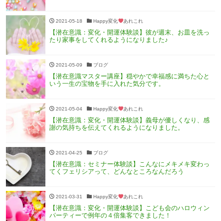
2021-05-18
Happy変化
あれこれ
【潜在意識：変化・開運体験談】彼が週末、お皿を洗っ
たり家事をしてくれるようになりました♪
2021-05-09
ブログ
【潜在意識マスター講座】穏やかで幸福感に満ちた心と
いう一生の宝物を手に入れた気分です。
2021-05-04
Happy変化
あれこれ
【潜在意識：変化・開運体験談】義母が優しくなり、感
謝の気持ちを伝えてくれるようになりました。
2021-04-25
ブログ
【潜在意識：セミナー体験談】こんなにメキメキ変わっ
てくフェリシアって、どんなところなんだろう
2021-03-31
Happy変化
あれこれ
【潜在意識：変化・開運体験談】こども会のハロウィン
パーティーで例年の４倍集客できました！