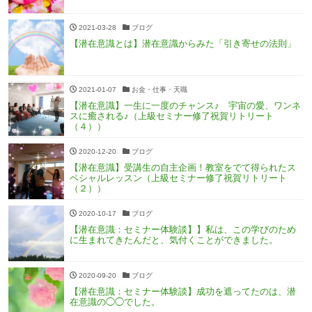
2021-03-28
ブログ
【潜在意識とは】潜在意識からみた「引き寄せの法則」
2021-01-07
お金・仕事・天職
【潜在意識】一生に一度のチャンス♪ 宇宙の愛、ワンネ
スに癒される♪（上級セミナー修了祝賀リトリート
（４））
2020-12-20
ブログ
【潜在意識】受講生の自主企画！教室をでて得られたス
ペシャルレッスン（上級セミナー修了祝賀リトリート
（２））
2020-10-17
ブログ
【潜在意識：セミナー体験談】】私は、この学びのため
に生まれてきたんだと、気付くことができました。
2020-09-20
ブログ
【潜在意識：セミナー体験談】成功を遮ってたのは、潜
在意識の◯◯でした。