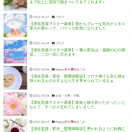
まで以上に笑顔で抱きついてきてくれます♪
2021-10-17
ブログ
【潜在意識マスター講座】朝からグレーな気分が１８０
度入れ替わって、パーッと虹色になりました
2021-10-10
ブログ
【潜在意識マスター講座】一番の変化は「感謝の心の開
花」。この一言に尽きます。
2021-10-05
Happy変化
あれこれ
【潜在意識：変化・開運体験談】コロナ禍でも安心感を
得られるものをすんなり引き寄せられているなぁ
2021-10-03
お金・仕事・天職
【潜在意識マスター講座】家族と縁を切りたかったこと
なんて、すっかり忘れてしまいました。
2021-09-22
Happy変化
あれこれ
【潜在意識：変化・開運体験談】導かれるように転職に