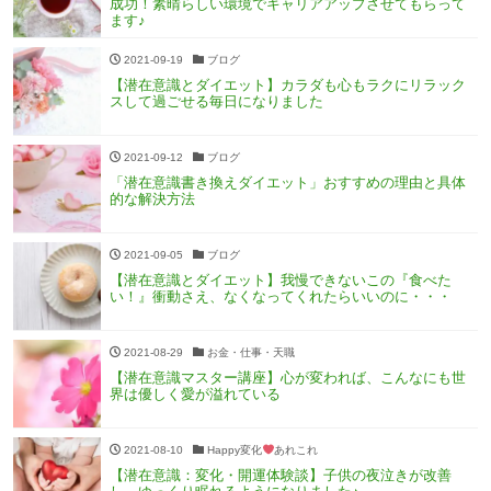
成功！素晴らしい環境でキャリアアップさせてもらって
ます♪
2021-09-19
ブログ
【潜在意識とダイエット】カラダも心もラクにリラック
スして過ごせる毎日になりました
2021-09-12
ブログ
「潜在意識書き換えダイエット」おすすめの理由と具体
的な解決方法
2021-09-05
ブログ
【潜在意識とダイエット】我慢できないこの『食べた
い！』衝動さえ、なくなってくれたらいいのに・・・
2021-08-29
お金・仕事・天職
【潜在意識マスター講座】心が変われば、こんなにも世
界は優しく愛が溢れている
2021-08-10
Happy変化
あれこれ
【潜在意識：変化・開運体験談】子供の夜泣きが改善