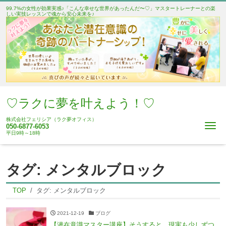
99.7%の女性が効果実感♪「こんな幸せな世界があったんだ〜♡」マスタートレーナーとの楽
しい実技レッスンで魂から安心未来を♪
♡ラクに夢を叶えよう！♡
株式会社フェリシア（ラク夢オフィス）
Me
050-6877-6053
平日9時～18時
タグ:
メンタルブロック
TOP
タグ:
メンタルブロック
2021-12-19
ブログ
【潜在意識マスター講座】そうすると、現実も少しずつ