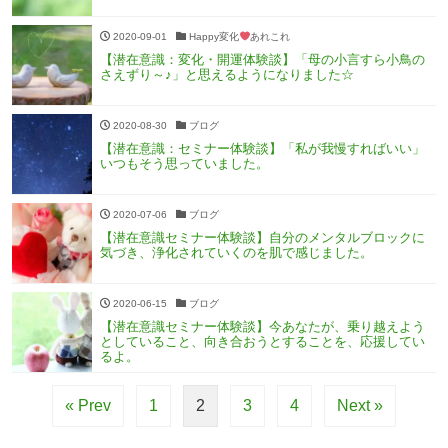
2020-09-01
Happy変化
あれこれ
【潜在意識：変化・開運体験談】「母の小言すら小鳥の
さえずり～♪」と思えるようになりました☆
2020-08-30
ブログ
【潜在意識：セミナー体験談】「私が我慢すればいい」
いつもそう思っていました。
2020-07-06
ブログ
【潜在意識セミナー体験談】自分のメンタルブロックに
気づき、浄化されていくのを肌で感じました。
2020-06-15
ブログ
【潜在意識セミナー体験談】今あなたが、乗り越えよう
としていること、向き合おうとすることを、応援してい
るよ。
« Prev
1
2
3
4
Next »