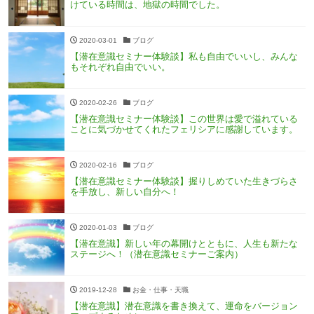
けている時間は、地獄の時間でした。
2020-03-01
ブログ
【潜在意識セミナー体験談】私も自由でいいし、みんな
もそれぞれ自由でいい。
2020-02-26
ブログ
【潜在意識セミナー体験談】この世界は愛で溢れている
ことに気づかせてくれたフェリシアに感謝しています。
2020-02-16
ブログ
【潜在意識セミナー体験談】握りしめていた生きづらさ
を手放し、新しい自分へ！
2020-01-03
ブログ
【潜在意識】新しい年の幕開けとともに、人生も新たな
ステージへ！（潜在意識セミナーご案内）
2019-12-28
お金・仕事・天職
【潜在意識】潜在意識を書き換えて、運命をバージョン