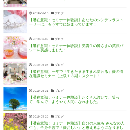
2019-06-15
ブログ
【潜在意識：セミナー体験談】あなたのシンデレラスト
ーリーは、もうすでに始まっています！
2019-06-09
ブログ
【潜在意識：セミナー体験談】受講生の皆さまの笑顔パ
ワーを実感しました！
2019-06-06
ブログ
【潜在意識】一年で「生きたまま生まれ変わる」愛の潜
在意識セミナー（上級１３期）スタート！
2019-05-31
ブログ
【潜在意識：セミナー体験談】たくさん泣いて、笑っ
て、学んで、ようやく人間になれました。
2019-05-26
ブログ
【潜在意識：セミナー体験談】自分の人生も みんなの人
生も、全身全霊で「愛おしい」と思えるようになりまし