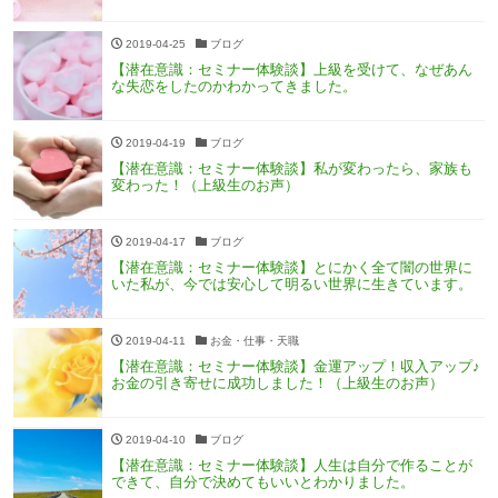
2019-04-25
ブログ
【潜在意識：セミナー体験談】上級を受けて、なぜあん
な失恋をしたのかわかってきました。
2019-04-19
ブログ
【潜在意識：セミナー体験談】私が変わったら、家族も
変わった！（上級生のお声）
2019-04-17
ブログ
【潜在意識：セミナー体験談】とにかく全て闇の世界に
いた私が、今では安心して明るい世界に生きています。
2019-04-11
お金・仕事・天職
【潜在意識：セミナー体験談】金運アップ！収入アップ♪
お金の引き寄せに成功しました！（上級生のお声）
2019-04-10
ブログ
【潜在意識：セミナー体験談】人生は自分で作ることが
できて、自分で決めてもいいとわかりました。