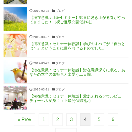
2019-03-28
ブログ
【潜在意識：上級セミナー】歓喜に湧き上がる春がやっ
てきました！（祝ご進級☆開催御礼）
2019-03-27
ブログ
【潜在意識：セミナー体験談】学びのすべてが「自分と
は？」ということに目を向けるものでした。
2019-03-22
ブログ
【潜在意識：セミナー体験談】潜在意識深くに眠る、あ
なたの本当の気持ちと出愛う二日間。
2019-03-21
ブログ
【潜在意識：セミナー体験談】愛あふれるソウルビュー
ティーへ大変身！（上級開催御礼♪）
« Prev
1
2
3
4
5
6