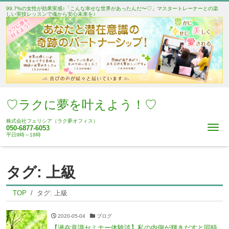
99.7%の女性が効果実感♪「こんな幸せな世界があったんだ〜♡」マスタートレーナーとの楽
しい実技レッスンで魂から安心未来を♪
♡ラクに夢を叶えよう！♡
株式会社フェリシア（ラク夢オフィス）
Me
050-6877-6053
平日9時～18時
タグ:
上級
TOP
タグ:
上級
2020-05-04
ブログ
【潜在意識セミナー体験談】私の内側が輝きだすと同時