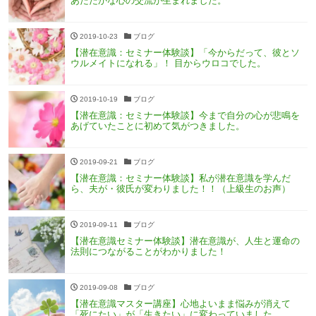
あたたかな心の交流が生まれました。
2019-10-23
ブログ
【潜在意識：セミナー体験談】「今からだって、彼とソ
ウルメイトになれる」！ 目からウロコでした。
2019-10-19
ブログ
【潜在意識：セミナー体験談】今まで自分の心が悲鳴を
あげていたことに初めて気がつきました。
2019-09-21
ブログ
【潜在意識：セミナー体験談】私が潜在意識を学んだ
ら、夫が・彼氏が変わりました！！（上級生のお声）
2019-09-11
ブログ
【潜在意識セミナー体験談】潜在意識が、人生と運命の
法則につながることがわかりました！
2019-09-08
ブログ
【潜在意識マスター講座】心地よいまま悩みが消えて
「死にたい」が「生きたい」に変わっていました。