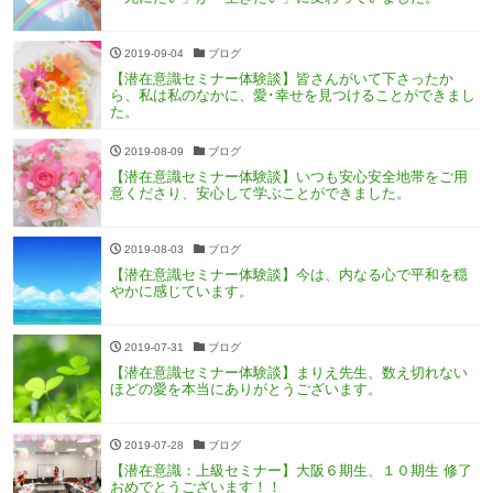
2019-09-04
ブログ
【潜在意識セミナー体験談】皆さんがいて下さったか
ら、私は私のなかに、愛･幸せを見つけることができまし
た。
2019-08-09
ブログ
【潜在意識セミナー体験談】いつも安心安全地帯をご用
意くださり、安心して学ぶことができました。
2019-08-03
ブログ
【潜在意識セミナー体験談】今は、内なる心で平和を穏
やかに感じています。
2019-07-31
ブログ
【潜在意識セミナー体験談】まりえ先生、数え切れない
ほどの愛を本当にありがとうございます。
2019-07-28
ブログ
【潜在意識：上級セミナー】大阪６期生、１０期生 修了
おめでとうございます！！