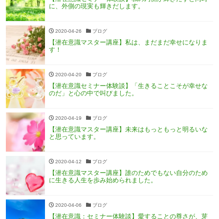
に、外側の現実も輝きだします。
2020-04-26
ブログ
【潜在意識マスター講座】私は、まだまだ幸せになりま
す！
2020-04-20
ブログ
【潜在意識セミナー体験談】「生きることこそが幸せな
のだ」と心の中で叫びました。
2020-04-19
ブログ
【潜在意識マスター講座】未来はもっともっと明るいな
と思っています。
2020-04-12
ブログ
【潜在意識マスター講座】誰のためでもない自分のため
に生きる人生を歩み始められました。
2020-04-06
ブログ
【潜在意識：セミナー体験談】愛することの尊さが、芽