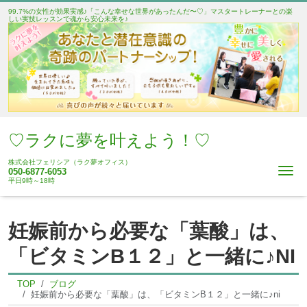
99.7%の女性が効果実感♪「こんな幸せな世界があったんだ〜♡」マスタートレーナーとの楽
しい実技レッスンで魂から安心未来を♪
♡ラクに夢を叶えよう！♡
株式会社フェリシア（ラク夢オフィス）
Me
050-6877-6053
平日9時～18時
妊娠前から必要な「葉酸」は、
「ビタミンB１２」と一緒に♪NI
TOP
ブログ
妊娠前から必要な「葉酸」は、「ビタミンB１２」と一緒に♪ni