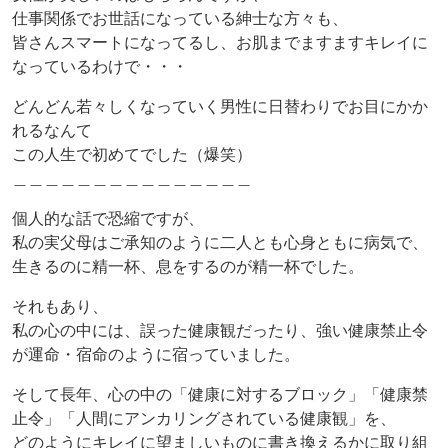
仕事関係でお世話になっている紳士な方々も、
皆さんスマートになってるし、お肌までますますキレイに
なっているわけで・・・
どんどん若々しくなっていく男性に日替わりでお目にかか
れるなんて
この人生で初めてでした（爆笑）
＿＿＿＿＿＿＿＿＿＿＿＿＿＿＿
個人的な話で恐縮ですが、
私の実父母はご承知のように二人とも心身ともに病気で、
生きるのに精一杯、息をするのが精一杯でした。
それもあり、
私の心の中には、誤った健康観だったり、強い健康禁止令
が運命・宿命のように宿っていました。
そして長年、心の中の「健康に対するブロック」「健康禁
止令」「人間にアンカリングされている健康観」を、
どのようにキレイに望ましいものに書き換えるかに取り組