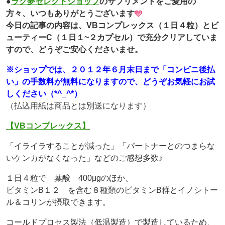
●
ラク夢セレクトショップ
のサプリメントをご愛用の
方々、いつもありがとうございます
今日の記事の内容は、VBコンプレックス（１日４粒）とビ
ューティーC（１日１~２カプセル）で充分クリアしていま
すので、どうぞご安心くださいませ。
※ショップでは、２０１２年６月末日まで「コンビニ後払
い」の手数料が無料になりますので、どうぞお気軽にお試
しください（*^_^*）
（払込用紙は商品とは別送になります）
【VBコンプレックス】
「イライラすることが減った」「パートナーとのつまらな
いケンカがなくなった」などのご感想多数♪
１日４粒で 葉酸 400μgのほか、
ビタミンB１２ を含む８種類のビタミンB群とイノシトー
ル＆コリンが摂取できます。
コールドプロセス製法（低温製造）で製造しているため、