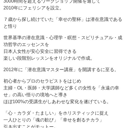
3000時間を超えるワークショップ開催を通して
2010年にフェリシアを設立。
７歳から探し続けていた「幸せの聖杯」は潜在意識である
と悟り
世界基準の潜在意識・心理学・瞑想・スピリチュアル・成
功哲学のエッセンスを
日本人女性が安心安全に習得できる
楽しい段階別レッスンをオリジナルで作成。
2012年に「潜在意識マスター講座」を開講するに至る。
初心者からプロのセラピストをはじめ
主婦・OL・医師・大学講師など多くの女性を「永遠の幸
せ」の高い悟りの境地へと導き
ほぼ100%の受講生がしあわせな変化を遂げている。
「心・カラダ・たましい」をホリスティックに捉え
一人ひとりの「魂の歓び」「幸せを創るチカラ」
引き出すことがモットー。