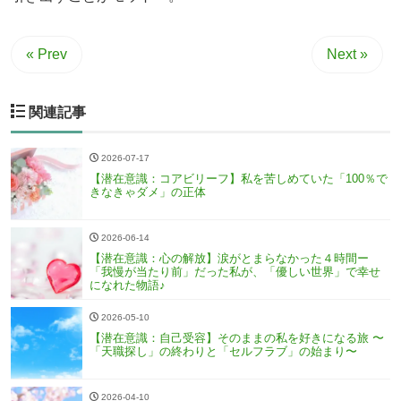
« Prev
Next »
関連記事
2026-07-17
【潜在意識：コアビリーフ】私を苦しめていた「100％で
きなきゃダメ」の正体
2026-06-14
【潜在意識：心の解放】涙がとまらなかった４時間ー
「我慢が当たり前」だった私が、「優しい世界」で幸せ
になれた物語♪
2026-05-10
【潜在意識：自己受容】そのままの私を好きになる旅 〜
「天職探し」の終わりと「セルフラブ」の始まり〜
2026-04-10